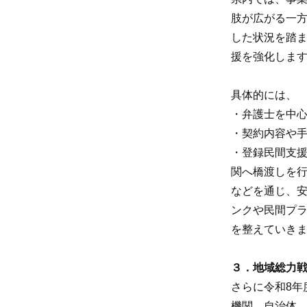
肢が広がる一
した状況を踏ま
援を強化しま
具体的には、
・弁護士を中
・契約内容や
・登録民間支
関へ橋渡しを
などを通じ、
ンクや民間プ
を整えていき
３．地域総力戦
さらに令和8年
機関、自治体