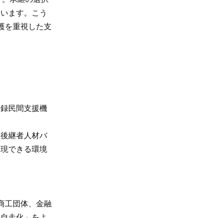
ています。こう
護を重視した支
登録民間支援機
、後継者人材バ
実現できる環境
商工団体、金融
の自走化」をよ