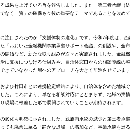
る成果を上げている旨を報告しました。また、第三者承継（M
けでなく「質」の確保も今後の重要なテーマであることを改め
に注目されたのが「支援体制の進化」です。令和7年度は、金
した「おおいた金融機関事業承継サポート会議」の創設や、全
会の開始など、新たな取り組みが次々と実施されました。金融
円滑に支援につなげる仕組みや、自治体窓口からの相談導線の
チできていなかった層へのアプローチを大きく前進させていま
市および竹田市との連携協定締結により、自治体を含めた地域
ました。これにより、単なる相談対応にとどまらず、地域の実
より現場に根差した形で展開されていくことが期待されます。
境の変化も明確に示されました。親族内承継の減少と第三者承
あっても廃業に至る「静かな退場」の増加など、事業承継を巡