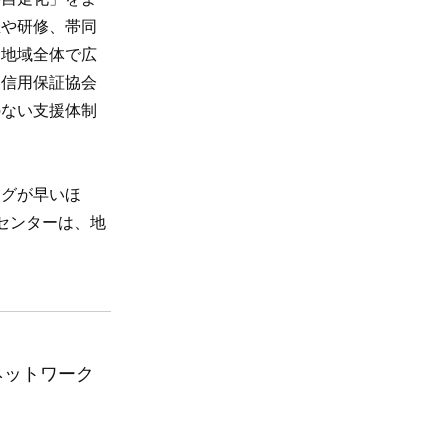
催や研修、帯同
を地域全体で広
・信用保証協会
のない支援体制
ングが早いほ
センターは、地
ネットワーク