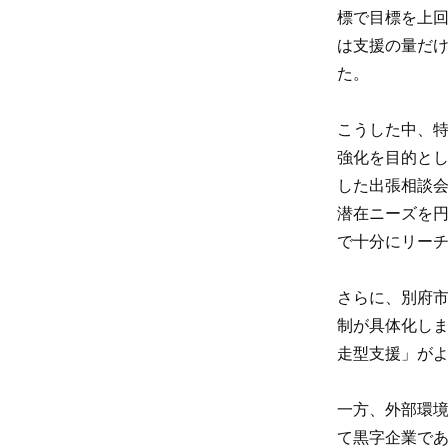
標で目標を上回
は支援の量だ
た。
こうした中、特
強化を目的と
した出張相談
潜在ニーズを
で十分にリー
さらに、別府
制が具体化し
走型支援」が
一方、外部環
て黒字企業で