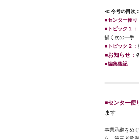
≪ 今号の目次 
■センター便り
■トピック１：
描く次の一手
■トピック２：
■お知らせ：
■編集後記
■センター便
ます
事業承継をめ
ら、第三者承