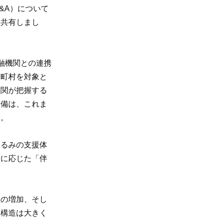
&A）について
て共有しまし
融機関との連携
市町村を対象と
機関が把握する
整備は、これま
す。
ぐるみの支援体
情に応じた「伴
継の増加、そし
る構造は大きく