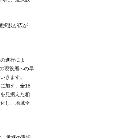
選択肢が広が
化の進行によ
代の現役層への早
ていきます。
に加え、全18
来を見据えた相
強化し、地域全
す。承継の選択