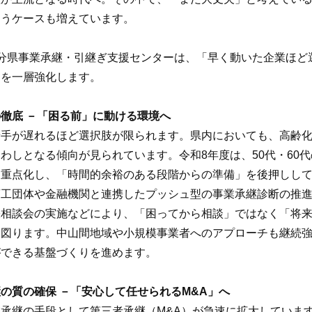
まうケースも増えています。
分県事業承継・引継ぎ支援センターは、「早く動いた企業ほど
りを一層強化します。
徹底 －「困る前」に動ける環境へ
着手が遅れるほど選択肢が限られます。県内においても、高齢
わしとなる傾向が見られています。令和8年度は、50代・60
を重点化し、「時間的余裕のある段階からの準備」を後押しし
工団体や金融機関と連携したプッシュ型の事業承継診断の推進
張相談会の実施などにより、「困ってから相談」ではなく「将
を図ります。中山間地域や小規模事業者へのアプローチも継続
ができる基盤づくりを進めます。
の質の確保 －「安心して任せられるM&A」へ
承継の手段として第三者承継（M&A）が急速に拡大していま