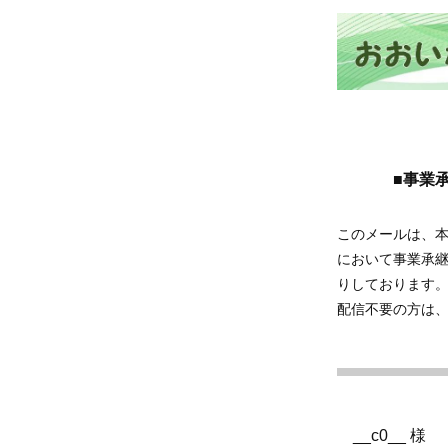
■事業
このメールは、
において事業承
りしております
配信不要の方は
__c0__ 様