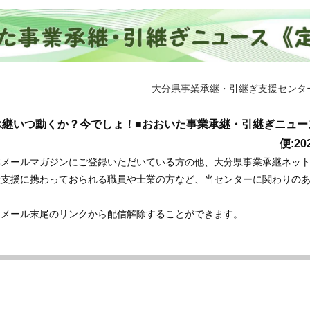
大分県事業承継・引継ぎ支援センタ
承継いつ動くか？今でしょ！■おおいた事業承継・引継ぎニュース V
便:2
本メールマガジンにご登録いただいている方の他、大分県事業承継ネッ
継支援に携わっておられる職員や士業の方など、当センターに関わりの
。
、メール末尾のリンクから配信解除することができます。