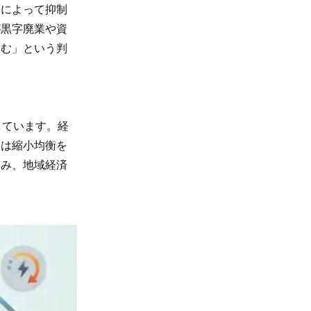
によって抑制
が黒字廃業や資
畳む」という判
しています。経
いは縮小均衡を
絡み、地域経済