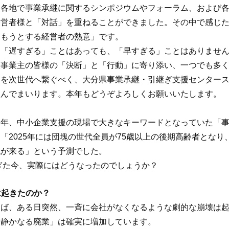
各地で事業承継に関するシンポジウムやフォーラム、および各
経営者様と「対話」を重ねることができました。その中で感じ
進もうとする経営者の熱意」です。
「遅すぎる」ことはあっても、「早すぎる」ことはありません
人事業主の皆様の「決断」と「行動」に寄り添い、一つでも多
用を次世代へ繋ぐべく、大分県事業承継・引継ぎ支援センター
組んでまいります。本年もどうぞよろしくお願いいたします。
、中小企業支援の現場で大きなキーワードとなっていた「事業
「2025年には団塊の世代全員が75歳以上の後期高齢者となり
代が来る」という予測でした。
ぎた今、実際にはどうなったのでしょうか？
」は起きたのか？
ば、ある日突然、一斉に会社がなくなるような劇的な崩壊は起
「静かなる廃業」は確実に増加しています。