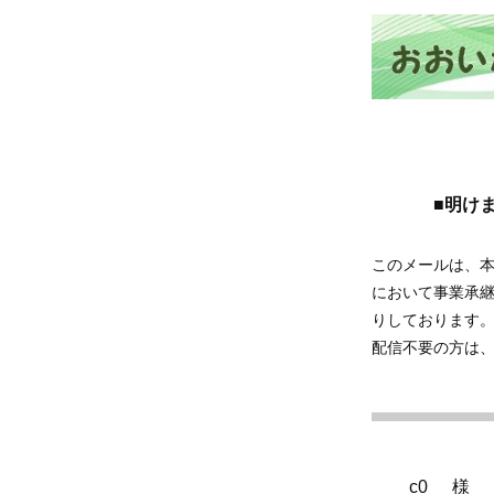
■明け
このメールは、
において事業承
りしております
配信不要の方は
__c0__ 様