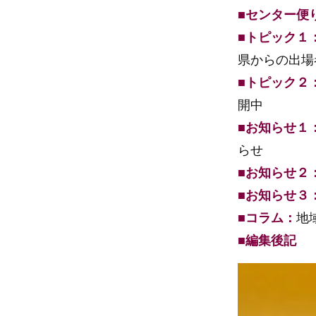
■センター便
■トピック１
県からの出場
■トピック２
開中
■お知らせ１
らせ
■お知らせ２
■お知らせ３
■コラム：
地
■編集後記