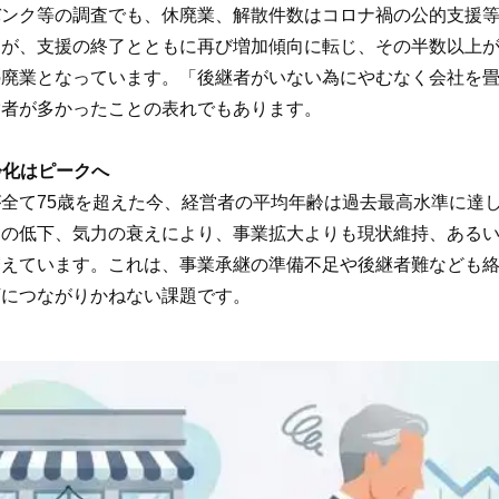
ンク等の調査でも、休廃業、解散件数はコロナ禍の公的支援等
たが、支援の終了とともに再び増加傾向に転じ、その半数以上
の廃業となっています。「後継者がいない為にやむなく会社を
営者が多かったことの表れでもあります。
高齢化はピークへ
全て75歳を超えた今、経営者の平均年齢は過去最高水準に達
力の低下、気力の衰えにより、事業拡大よりも現状維持、ある
増えています。これは、事業承継の準備不足や後継者難なども
下につながりかねない課題です。