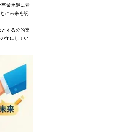
が事業承継に着
うちに未来を託
めとする公的支
」の年にしてい