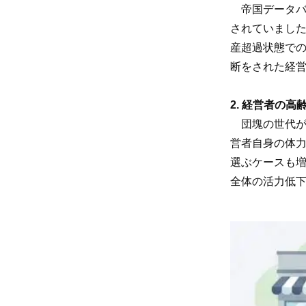
帝国データバ
されていまし
産超過状態で
断をされた経
2. 経営者の
団塊の世代が
営者自身の体
選ぶケースも
全体の活力低