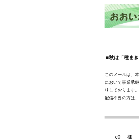
■秋は「種まき」
このメールは、
において事業承
りしております
配信不要の方は
__c0__ 様