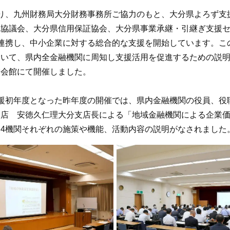
り、九州財務局大分財務事務所ご協力のもと、大分県よろず支
化協議会、大分県信用保証協会、大分県事業承継・引継ぎ支援
連携し、中小企業に対する総合的な支援を開始しています。こ
いて、県内全金融機関に周知し支援活用を促進するための説明会
業会館にて開催しました。
援初年度となった昨年度の開催では、県内金融機関の役員、役
支店 安徳久仁理大分支店長による「地域金融機関による企業
4機関それぞれの施策や機能、活動内容の説明がなされました