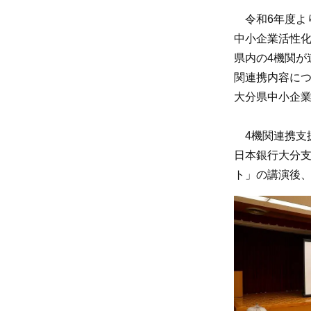
令和6年度よ
中小企業活性
県内の4機関が
関連携内容につ
大分県中小企
4機関連携支
日本銀行大分
ト」の講演後、