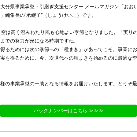
大分県事業承継・引継ぎ支援センター メールマガジン「おお
」編集長の”承継子”（しょうけいこ）です。
、空は高く澄みわたり風も心地よい季節となりました。「実り
れまでの努力が形になる時期ですね。
得るためには次の季節への「種まき」があってこそ。事業にお
果実を得るために、今、次世代への種まきを始めるのに最適な
様の事業承継の一助となる情報をお届けいたします。どうぞ最
。
バックナンバーはこちら ≫≫≫