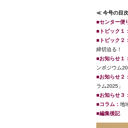
≪ 今号の目次
■センター便
■トピック１
■トピック２
締切迫る！
■お知らせ１
ンポジウム20
■お知らせ２
ラム2025」
■お知らせ３
■コラム：
地
■編集後記