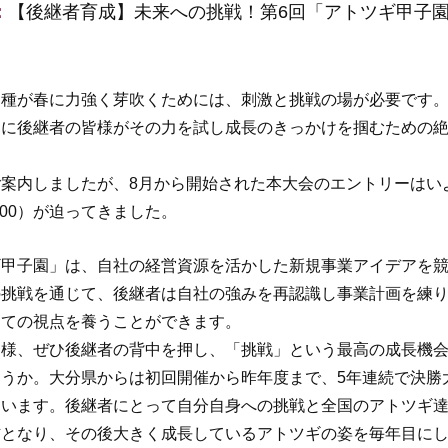
：
【後継者育成】未来への挑戦！第6回「アトツギ甲子
種が春に力強く芽吹くためには、刺激と挑戦の場が必要です。
さに後継者の皆様がその力を試し成長のきっかけを掴むための
案内しましたが、8月から開始された本大会のエントリーはい
12:00）が迫ってきました。
子園」は、自社の経営資源を活かした新規事業アイデアを競
の挑戦を通じて、後継者は自社の強みを再認識し事業計画を練
しての視点を養うことができます。
様、ぜひ後継者の背中を押し、「挑戦」という最高の成長機会
うか。大分県からは初回開催から昨年度まで、5年連続で決勝
ています。後継者にとって自分自身への挑戦と全国のアトツギ
信となり、その後大きく成長しているアトツギの姿を毎年目に