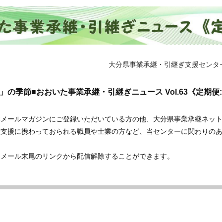
大分県事業承継・引継ぎ支援センタ
の季節■おおいた事業承継・引継ぎニュース Vol.63《定期便:2
本メールマガジンにご登録いただいている方の他、大分県事業承継ネッ
継支援に携わっておられる職員や士業の方など、当センターに関わりの
。
、メール末尾のリンクから配信解除することができます。