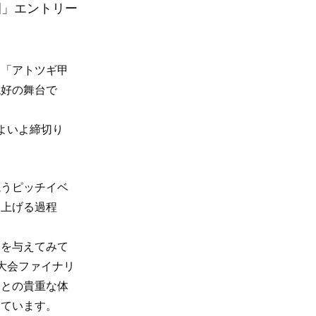
園」エントリー
「アトツギ甲
絶好の舞台で
よいよ締切り
うピッチイベ
り上げる過程
を与えてみて
大会ファイナリ
達との貴重な体
しています。