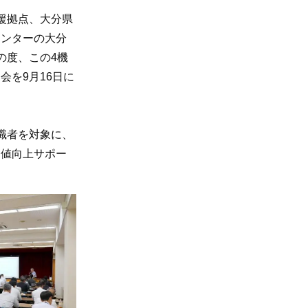
援拠点、大分県
センターの大分
の度、この4機
を9月16日に
職者を対象に、
価値向上サポー
。