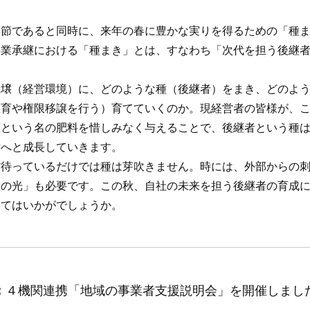
節であると同時に、来年の春に豊かな実りを得るための「種ま
事業承継における「種まき」とは、すなわち「次代を担う後継
壌（経営環境）に、どのような種（後継者）をまき、どのよう
教育や権限移譲を行う）育てていくのか。現経営者の皆様が、
恵という名の肥料を惜しみなく与えることで、後継者という種
樹へと成長していきます。
待っているだけでは種は芽吹きません。時には、外部からの刺
陽の光」も必要です。この秋、自社の未来を担う後継者の育成
みてはいかがでしょうか。
：
４機関連携「地域の事業者支援説明会」を開催しまし