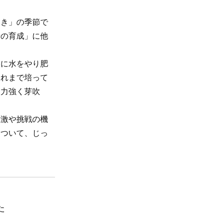
き」の季節で
者の育成」に他
に水をやり肥
これまで培って
は力強く芽吹
激や挑戦の機
について、じっ
た