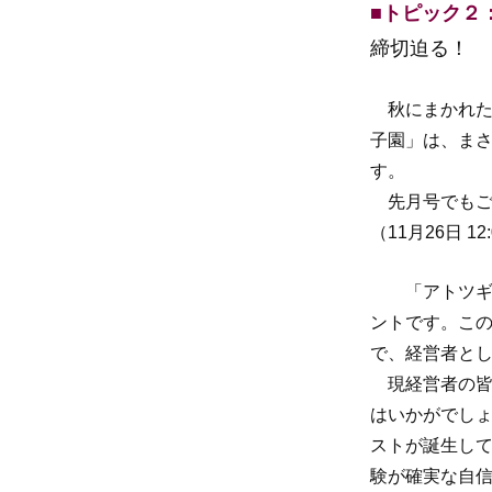
■トピック２
締切迫る！
秋にまかれた
子園」は、ま
す。
先月号でもご
（11月26日 
「アトツギ甲
ントです。こ
で、経営者と
現経営者の皆
はいかがでしょ
ストが誕生し
験が確実な自