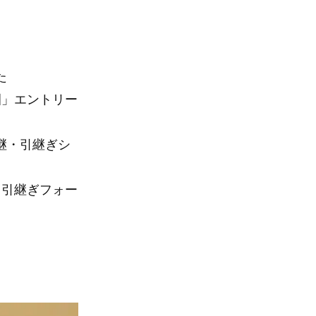
た
園」エントリー
継・引継ぎシ
・引継ぎフォー