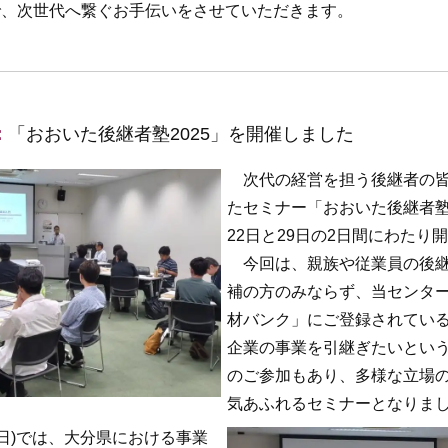
で、次世代へ繋ぐお手伝いをさせていただきます。
：
「おおいた後継者塾2025」を開催しました
次代の経営を担う後継者の皆
たセミナー「おおいた後継者塾2
22日と29日の2日間にわたり
今回は、親族や従業員の後継
補の方のみならず、当センタ
材バンク」にご登録されてい
企業の事業を引継ぎたいとい
のご参加もあり、多様な立場
気あふれるセミナーとなりま
2日)では、大分県における事業