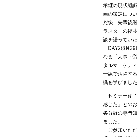
承継の現状認
画の策定につ
だ後、先輩後
ラスターの後
談を語ってい
DAY2(8月2
なる「人事・
タルマーケテ
一線で活躍す
識を学びまし
セミナー終了
感じた」との
各分野の専門知
ました
。
ご参加いただ