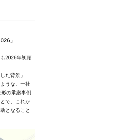
26」
2026年初頭
した背景」
のような、一社
な形の承継事例
ことで、これか
一助となること