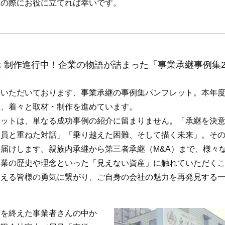
ぎの際にお役に立てれば幸いです。
：
制作進行中！企業の物語が詰まった「事業承継事例集20
ただいております、事業承継の事例集パンフレット。本年度も
し、着々と取材・制作を進めています。
ットは、単なる成功事例の紹介に留まりません。「承継を決意
業員と重ねた対話」「乗り越えた困難、そして描く未来」。そ
届けします。親族内承継から第三者承継（M&A）まで、様々
企業の歴史や理念といった「見えない資産」に触れていただく
迎える皆様の勇気に繋がり、ご自身の会社の魅力を再発見する
。
を終えた事業者さんの中か