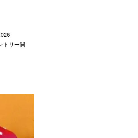
26」
ントリー開