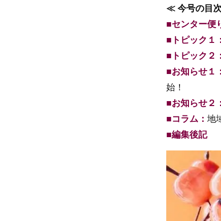
≪ 今号の目次
■センター便
■トピック１
■トピック２
■お知らせ１
始！
■お知らせ２
■コラム：
地
■編集後記