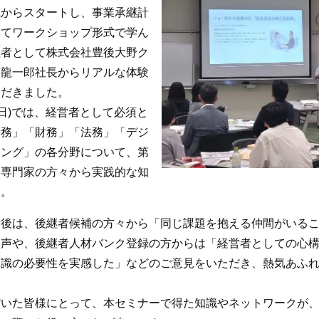
識からスタートし、事業承継計
いてワークショップ形式で学ん
継者として株式会社豊後大野ク
藤龍一郎社長からリアルな体験
ただきました。
9日)では、経営者として必須と
労務」「財務」「法務」「デジ
ィング」の各分野について、第
る専門家の方々から実践的な知
た。
後は、後継者候補の方々から「同じ課題を抱える仲間がいるこ
お声や、後継者人材バンク登録の方からは「経営者としての心
識の必要性を実感した」などのご意見をいただき、熱気あふれ
いた皆様にとって、本セミナーで得た知識やネットワークが、