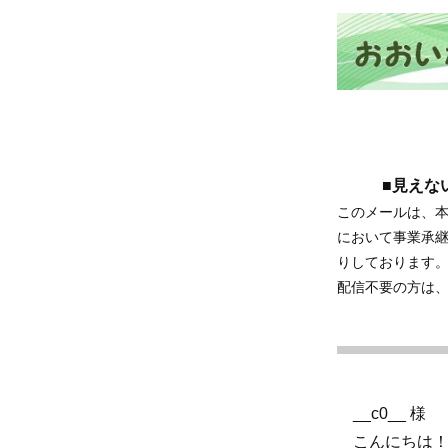
■見えな
このメールは、
において事業承
りしております
配信不要の方は
__c0__ 様
こんにちは！