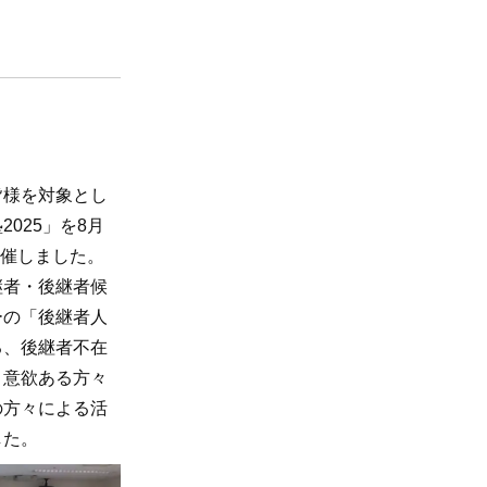
様を対象とし
025」を8月
開催しました。
者・後継者候
ーの「後継者人
る、後継者不在
う意欲ある方々
の方々による活
した。