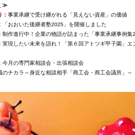
 ≫
り：
事業承継で受け継がれる「見えない資産」の価値
：
「おおいた後継者塾2025」を開催しました
：
制作進行中！企業の物語が詰まった「事業承継事例集20
：
実現したい未来を語れ！「第６回アトツギ甲子園」エ
：
今月の専門家相談会・出張相談会
域のチカラ～身近な相談相手「商工会・商工会議所」～