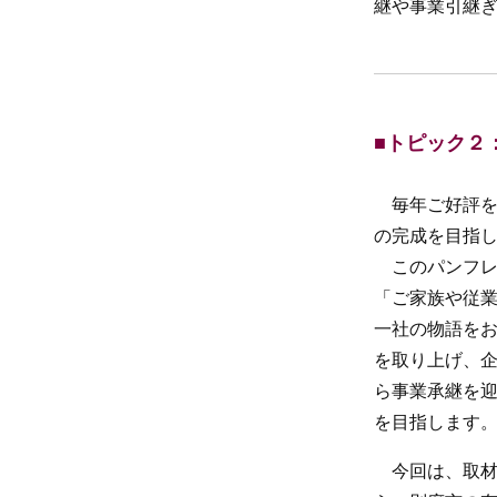
継や事業引継
■トピック２
毎年ご好評をい
の完成を目指
このパンフレ
「ご家族や従
一社の物語をお
を取り上げ、
ら事業承継を
を目指します
今回は、取材