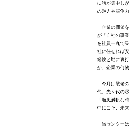
に話が集中し
の魅力や競争
企業の価値を
が「自社の事
を社員一丸で
社に任せれば
経験と勘に裏
が、企業の何
今月は敬老の
代、先々代の
「順風満帆な時
中にこそ、未
当センターは