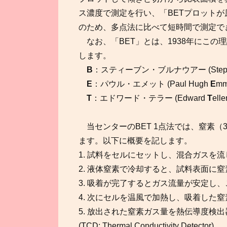
ス濃度で測定を行い、「BETプロット
のため、多点法に比べて短時間で測定で
なお、「BET」とは、1938年にこの
します。
B
：スティーブン・ブルナウアー (Step
E
：パウル・エメット (Paul Hugh
E
mm
T
：エドワード・テラー (Edward
T
elle
当センターのBET 1点法では、窒素（
ます。以下に概要を記します。
1. 試料をセルにセットし、混合ガスを
2. 液体窒素で冷却すると、試料表面に
3. 吸着が完了するとガス流量が安定し
4. 次にセルを温風で加熱し、吸着した
5. 放出された窒素ガス量を熱伝導度検出
(TCD; Thermal Conductivity Detector)