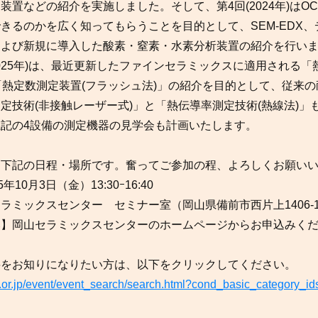
装置などの紹介を実施しました。そして、第4回(2024年)はO
きるのかを広く知ってもらうことを目的として、SEM-EDX
および新規に導入した酸素・窒素・水素分析装置の紹介を行い
2025年)は、最近更新したファインセラミックスに適用される
「熱定数測定装置(フラッシュ法)」の紹介を目的として、従来
定技術(非接触レーザー式)」と「熱伝導率測定技術(熱線法)」
記の4設備の測定機器の見学会も計画いたします。
は下記の日程・場所です。奮ってご参加の程、よろしくお願い
年10月3日（金）13:30ｰ16:40
ラミックスセンター セミナー室（岡山県備前市西片上1406-1
み】岡山セラミックスセンターのホームページからお申込みく
要をお知りになりたい方は、以下をクリックしてください。
ic.or.jp/event/event_search/search.html?cond_basic_category_i