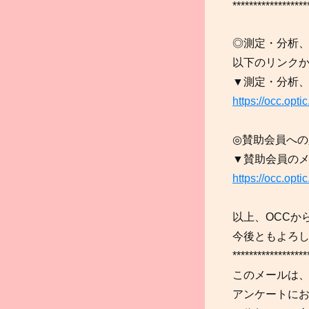
******************
◎測定・分析
以下のリンク
▼測定・分析
https://occ.opti
◎賛助会員へ
▼賛助会員の
https://occ.opti
以上、OCCか
今後ともよろ
******************
このメールは
アンケートに