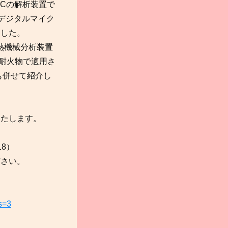
CCの解析装置で
、デジタルマイク
ました。
「熱機械分析装置
の耐火物で適用さ
も併せて紹介し
いたします。
8）
ださい。
ds=3