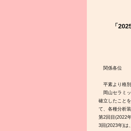
「20
関係各位
平素より格別
岡山セラミック
確立したこと
て、各種分析装
第2回目(20
3回(2023